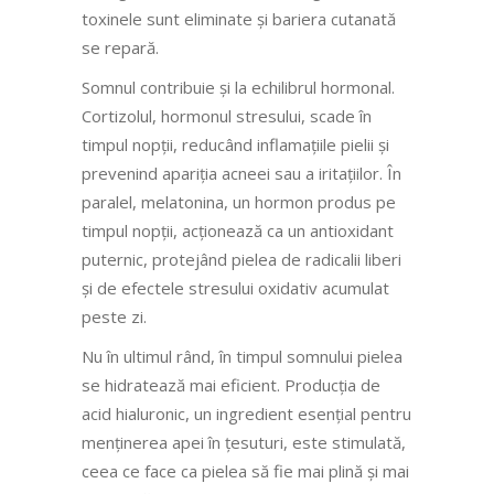
toxinele sunt eliminate și bariera cutanată
se repară.
Somnul contribuie și la echilibrul hormonal.
Cortizolul, hormonul stresului, scade în
timpul nopții, reducând inflamațiile pielii și
prevenind apariția acneei sau a iritațiilor. În
paralel, melatonina, un hormon produs pe
timpul nopții, acționează ca un antioxidant
puternic, protejând pielea de radicalii liberi
și de efectele stresului oxidativ acumulat
peste zi.
Nu în ultimul rând, în timpul somnului pielea
se hidratează mai eficient. Producția de
acid hialuronic, un ingredient esențial pentru
menținerea apei în țesuturi, este stimulată,
ceea ce face ca pielea să fie mai plină și mai