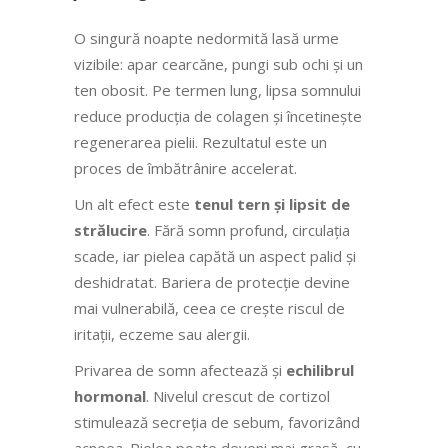
O singură noapte nedormită lasă urme
vizibile: apar cearcăne, pungi sub ochi și un
ten obosit. Pe termen lung, lipsa somnului
reduce producția de colagen și încetinește
regenerarea pielii. Rezultatul este un
proces de îmbătrânire accelerat.
Un alt efect este
tenul tern și lipsit de
strălucire
. Fără somn profund, circulația
scade, iar pielea capătă un aspect palid și
deshidratat. Bariera de protecție devine
mai vulnerabilă, ceea ce crește riscul de
iritații, eczeme sau alergii.
Privarea de somn afectează și
echilibrul
hormonal
. Nivelul crescut de cortizol
stimulează secreția de sebum, favorizând
acneea. Pielea poate deveni mai grasă, cu