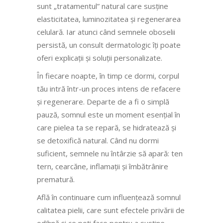
sunt „tratamentul” natural care susține
elasticitatea, luminozitatea și regenerarea
celulară. Iar atunci când semnele oboselii
persistă, un consult dermatologic îți poate
oferi explicații și soluții personalizate.
În fiecare noapte, în timp ce dormi, corpul
tău intră într-un proces intens de refacere
și regenerare. Departe de a fi o simplă
pauză, somnul este un moment esențial în
care pielea ta se repară, se hidratează și
se detoxifică natural. Când nu dormi
suficient, semnele nu întârzie să apară: ten
tern, cearcăne, inflamații și îmbătrânire
prematură.
Află în continuare cum influențează somnul
calitatea pielii, care sunt efectele privării de
odihnă și ce poți face pentru a susține