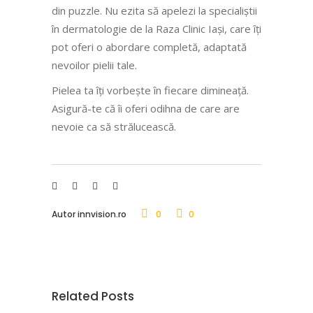
din puzzle. Nu ezita să apelezi la specialiștii
în dermatologie de la Raza Clinic Iași, care îți
pot oferi o abordare completă, adaptată
nevoilor pielii tale.
Pielea ta îți vorbește în fiecare dimineață.
Asigură-te că îi oferi odihna de care are
nevoie ca să strălucească.
Autor
innvision.ro
0
0
Related Posts