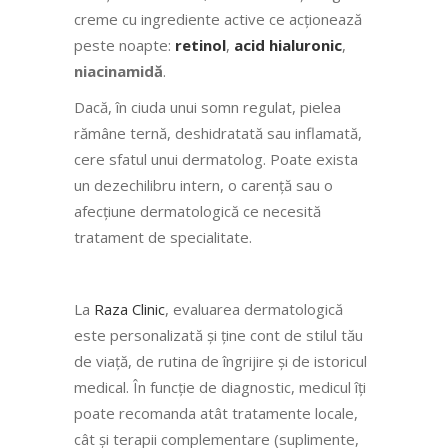
creme cu ingrediente active ce acționează
peste noapte:
retinol
,
acid hialuronic
,
niacinamidă
.
Dacă, în ciuda unui somn regulat, pielea
rămâne ternă, deshidratată sau inflamată,
cere sfatul unui dermatolog. Poate exista
un dezechilibru intern, o carență sau o
afecțiune dermatologică ce necesită
tratament de specialitate.
La
Raza Clinic
, evaluarea dermatologică
este personalizată și ține cont de stilul tău
de viață, de rutina de îngrijire și de istoricul
medical. În funcție de diagnostic, medicul îți
poate recomanda atât tratamente locale,
cât și terapii complementare (suplimente,