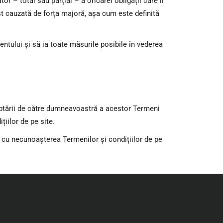
– total sau parțial – a oricărei obligații care îi
t cauzată de forța majoră, așa cum este definită
entului și să ia toate măsurile posibile în vederea
ceptării de către dumneavoastră a acestor Termeni
țiilor de pe site.
a cu necunoașterea Termenilor și condițiilor de pe