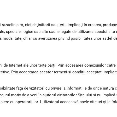
 razaclinic.ro, nici deținătorii sau terții implicați în crearea, produc
tale, speciale, logice sau alte daune legate de utilizarea acestui site
ă modalitate, chiar cu avertizarea privind posibilitatea unor astfel d
i de Internet ale unor terțe părți. Prin accesarea conexiunilor către
ective. Prin acceptarea acestor termeni și condiții acceptați implici
ilitate față de vizitatori cu privire la informațiile de orice natură c
ingurul motiv de a veni în ajutorul vizitatorilor Site-ului și nu implic
ociere cu operatorii lor. Utilizatorul accesează acele site-uri și le fo