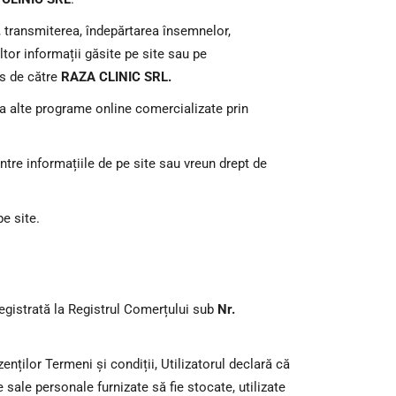
, transmiterea, îndepărtarea însemnelor,
 altor informații găsite pe site sau pe
is de către
RAZA CLINIC SRL.
la alte programe online comercializate prin
intre informațiile de pe site sau vreun drept de
e site.
registrată la Registrul Comerțului sub
Nr.
enților Termeni și condiții, Utilizatorul declară că
 sale personale furnizate să fie stocate, utilizate