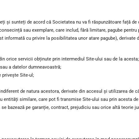
geți și sunteți de acord că Societatea nu va fi răspunzătoare față d
 consecință sau exemplare, care includ, fără limitare, pagube pentru pi
st informată cu privire la posibilitatea unor atare pagube), derivate d
din orice servicii obținute prin intermediul Site-ului sau de la acesta;
r sau a datelor dumneavoastră;
 privește Site-ul;
indiferent de natura acestora, derivate din accesul și utilizarea de 
u entități similare, care pot fi transmise Site-ului sau prin acesta de 
ă se bazează pe garanție, contract, prejudiciu sau orice altă teorie ju