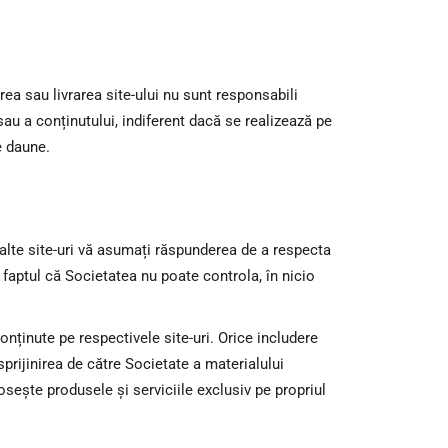
erea sau livrarea site-ului nu sunt responsabili
 sau a conținutului, indiferent dacă se realizează pe
e daune.
 alte site-uri vă asumați răspunderea de a respecta
t faptul că Societatea nu poate controla, în nicio
onținute pe respectivele site-uri. Orice includere
ă sprijinirea de către Societate a materialului
losește produsele și serviciile exclusiv pe propriul