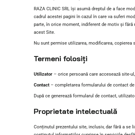
RAZA CLINIC SRL își asumă dreptul de a face modifi
cadrul acestei pagini în cazul în care va suferi mod
parte, în orice moment, indiferent de motiv și fără
acest Site.
Nu sunt permise utilizarea, modificarea, copierea sau
Termeni folosiți
Utilizator
– orice persoană care accesează site-ul,
Contact
– completarea formularului de contact de c
După ce generează formularul de contact, utilizator
Proprietate intelectuală
Conținutul prezentului site, inclusiv, dar fără a se l
conținutul informațiilor cuprinse în serviciile desf