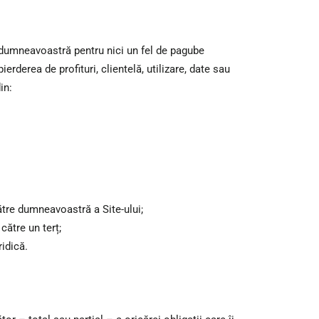
e dumneavoastră pentru nici un fel de pagube
erderea de profituri, clientelă, utilizare, date sau
in:
către dumneavoastră a Site-ului;
către un terț;
ridică.