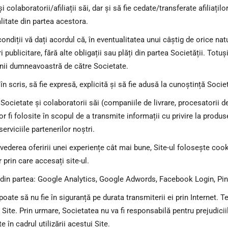
i colaboratorii/afiliații săi, dar și să fie cedate/transferate afiliațil
litate din partea acestora.
ndiții vă dați acordul că, în eventualitatea unui câștig de orice n
 publicitare, fără alte obligații sau plăți din partea Societății. Totuș
inii dumneavoastră de către Societate.
scris, să fie expresă, explicită și să fie adusă la cunoștință Societă
cietate și colaboratorii săi (companiile de livrare, procesatorii de 
r fi folosite în scopul de a transmite informații cu privire la produs
erviciile partenerilor noștri.
vederea oferirii unei experiențe cât mai bune, Site-ul folosește cook
 prin care accesați site-ul.
ta din partea: Google Analytics, Google Adwords, Facebook Login, Pinte
oate să nu fie în siguranță pe durata transmiterii ei prin Internet. Te
t Site. Prin urmare, Societatea nu va fi responsabilă pentru prejudic
 în cadrul utilizării acestui Site.