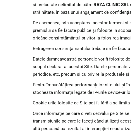
și prelucrate nelimitat de către
RAZA CLINIC SRL
ș
străinătate, în baza unui angajament de confidenția
De asemenea, prin acceptarea acestor termeni și co
premiului să fie făcute publice și folosite în scopuri
oricând consimțământul privitor la folosirea imag
Retragerea consimțământului trebuie să fie făcută în 
Datele dumneavoastră personale vor fi folosite de So
scopul declarat al acestui Site. Datele personale vo
periodice, etc, precum și cu privire la produsele și s
Pentru îmbunătățirea performanțelor site-ului și în 
stochează informații legate de IP-urile device-urilor
Cookie-urile folosite de Site pot fi, fără a se limi
Orice informație pe care o veți dezvălui pe Site se p
transmisiunile pe care le faceți când utilizați aces
altă persoană ca rezultat al intercepției neautorizate