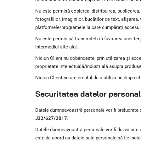
Nu este permisă copierea, distribuirea, publicarea,
fotografiilor, imaginilor, bucăților de text, afișarea,
platformele/programele la care cumpărați accesul p
Nu este permis să transmiteți în favoarea unei terț
intermediul site-ului.
Niciun Client nu dobândește, prin utilizarea și acce
proprietate intelectuală/industrială asupra produse
Niciun Client nu are dreptul de a utiliza un dispoz
Securitatea datelor personale
Datele dumneavoastră personale vor fi prelucrate
J22/627/2017
.
Datele dumneavoastră personale vor fi dezvăluite doa
este de acord ca datele sale personale să fie inclus