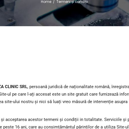
Home
/
Termeni și condiții
A CLINIC SRL
, persoană juridică de naționalitate română, înregist
 Site-ul pe care l-ați accesat este un site gratuit care furnizează info
area site-ului nostru și nici să luați vreo măsură de intervenție asupr
 și acceptarea acestor termeni și condiții in totalitate. Serviciile ș
 peste 16 ani, care au consimțământul părinților de a utiliza Site-ul