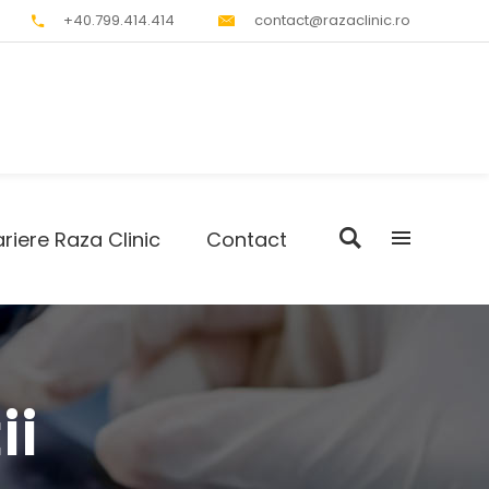
+40.799.414.414
contact@razaclinic.ro
riere Raza Clinic
Contact
ii