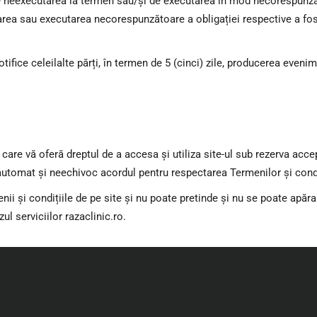
 neexecutarea la termen sau/și de executarea în mod necorespunzător 
area sau executarea necorespunzătoare a obligației respective a fos
ifice celeilalte părți, în termen de 5 (cinci) zile, producerea evenim
care vă oferă dreptul de a accesa și utiliza site-ul sub rezerva ac
i automat și neechivoc acordul pentru respectarea Termenilor și condi
nii și condițiile de pe site și nu poate pretinde și nu se poate apăr
azul serviciilor razaclinic.ro.