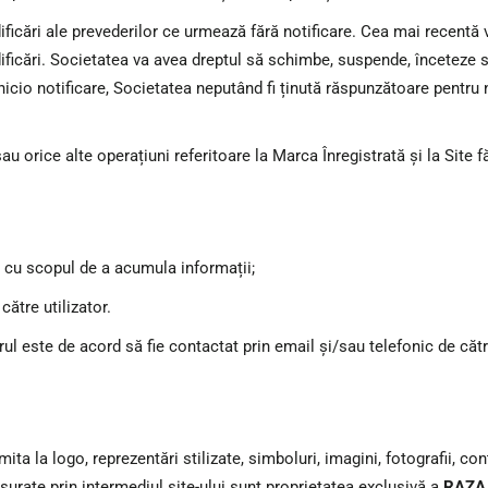
cări ale prevederilor ce urmează fără notificare. Cea mai recentă v
ificări. Societatea va avea dreptul să schimbe, suspende, înceteze sa
 nicio notificare, Societatea neputând fi ținută răspunzătoare pentru
 orice alte operațiuni referitoare la Marca Înregistrată și la Site făr
 cu scopul de a acumula informații;
ătre utilizator.
ul este de acord să fie contactat prin email și/sau telefonic de cătr
imita la logo, reprezentări stilizate, simboluri, imagini, fotografii, c
ășurate prin intermediul site-ului sunt proprietatea exclusivă a
RAZA 