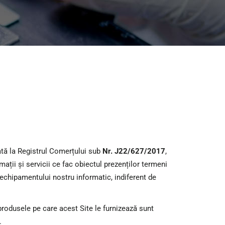
rată la Registrul Comerțului sub
Nr. J22/627/2017
,
rmații și servicii ce fac obiectul prezenților termeni
a echipamentului nostru informatic, indiferent de
i produsele pe care acest Site le furnizează sunt
.