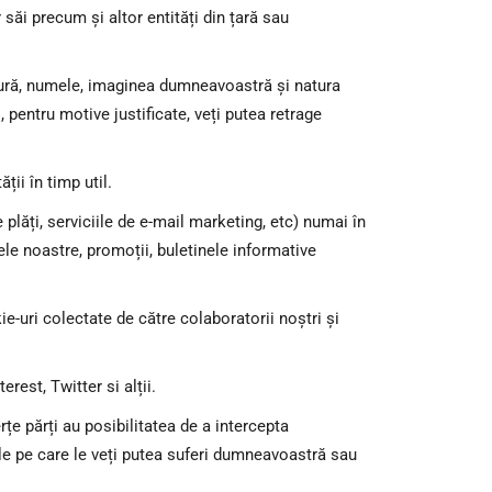
or săi precum și altor entități din țară sau
atură, numele, imaginea dumneavoastră și natura
i, pentru motive justificate, veți putea retrage
ții în timp util.
plăți, serviciile de e-mail marketing, etc) numai în
ele noastre, promoții, buletinele informative
ie-uri colectate de către colaboratorii noștri și
rest, Twitter si alții.
rțe părți au posibilitatea de a intercepta
iile pe care le veți putea suferi dumneavoastră sau