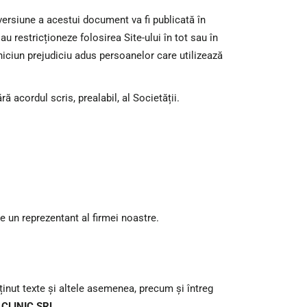
ersiune a acestui document va fi publicată în
u restricționeze folosirea Site-ului în tot sau în
 niciun prejudiciu adus persoanelor care utilizează
ă acordul scris, prealabil, al Societății.
e un reprezentant al firmei noastre.
onținut texte și altele asemenea, precum și întreg
CLINIC SRL
.