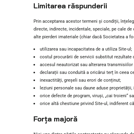
Limitarea răspunderii
Prin acceptarea acestor termeni și condiții, înțele
directe, indirecte, incidentale, speciale, pe cale de
alte pierderi imateriale (chiar dacă Societatea a fo
utilizarea sau incapacitatea de a utiliza Site-ul;
costul procurării de servicii substitut rezultate 
accesul neautorizat sau alterarea transmisiilo
declarații sau conduită a oricărui terț în ceea ce
inexactități, greșeli sau erori de conținut;
leziuni personale sau daune aduse proprietății, 
orice defecte de program, viruși, „cai troieni“ sa
orice altă chestiune privind Site-ul, indiferent c
Forța majoră