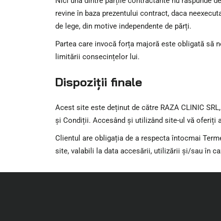
Nici una dintre părțile contractante nu răspunde de
revine în baza prezentului contract, daca neexecut
de lege, din motive independente de părți.
Partea care invocă forța majoră este obligată să not
limitării consecințelor lui.
Dispoziții finale
Acest site este deținut de către RAZA CLINIC SRL, 
și Condiții. Accesând și utilizând site-ul vă oferiț
Clientul are obligația de a respecta întocmai Terme
site, valabili la data accesării, utilizării și/sau în c