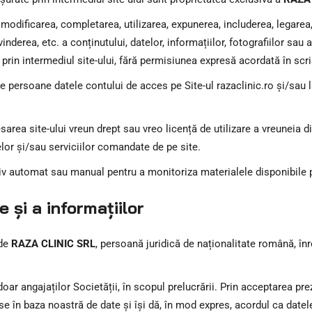
 modificarea, completarea, utilizarea, expunerea, includerea, legarea
 vinderea, etc. a conținutului, datelor, informațiilor, fotografiilor sau
rin intermediul site-ului, fără permisiunea expresă acordată în scr
e persoane datele contului de acces pe Site-ul razaclinic.ro și/sau 
sarea site-ului vreun drept sau vreo licență de utilizare a vreuneia d
lor și/sau serviciilor comandate de pe site.
itiv automat sau manual pentru a monitoriza materialele disponibile p
 și a informațiilor
 de
RAZA CLINIC SRL
, persoană juridică de naționalitate română, în
r angajaților Societății, în scopul prelucrării. Prin acceptarea prez
e în baza noastră de date și își dă, în mod expres, acordul ca datele