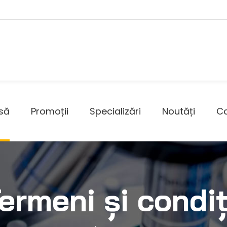
să
Promoții
Specializări
Noutăți
Ca
ermeni și condiț