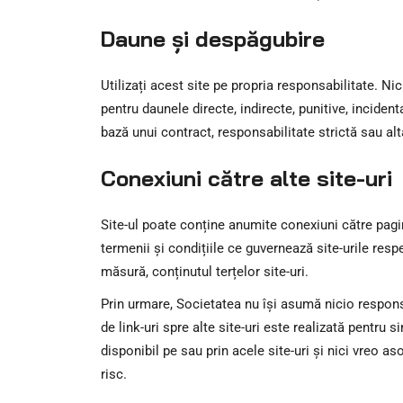
Daune și despăgubire
Utilizați acest site pe propria responsabilitate. Nici
pentru daunele directe, indirecte, punitive, inciden
bază unui contract, responsabilitate strictă sau alt
Conexiuni către alte site-uri
Site-ul poate conține anumite conexiuni către pagin
termenii și condițiile ce guvernează site-urile resp
măsură, conținutul terțelor site-uri.
Prin urmare, Societatea nu își asumă nicio responsab
de link-uri spre alte site-uri este realizată pentru s
disponibil pe sau prin acele site-uri și nici vreo as
risc.