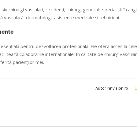
v chirurgi vasculari, rezidenți, chirurgi generali, specialiști în ang
cină vasculară, dermatologi, asistente medicale și tehnicieni.
mente
esențială pentru dezvoltarea profesională. Ele oferă acces la cele
acilitează colaborările internaționale. În calitate de chirurg vascula
ferită pacienților mei.
Autor
innvision.ro