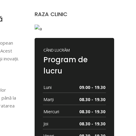
RAZA CLINIC
ă
uropean
CÂND LUCRĂM
 Acest
Program de
 inovații.
lucru
Luni
09.00 - 19.30
lor
 până la
Marți
08.30 - 19.30
ratarea
Miercuri
08.30 - 19.30
Joi
08.30 - 19.30
Vineri
08.30 - 19.30