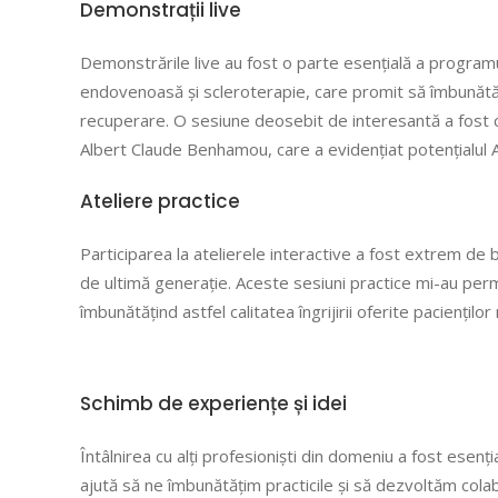
Demonstrații live
Demonstrările live au fost o parte esențială a programul
endovenoasă și scleroterapie, care promit să îmbunătăț
recuperare. O sesiune deosebit de interesantă a fost cea
Albert Claude Benhamou, care a evidențiat potențialul A
Ateliere practice
Participarea la atelierele interactive a fost extrem de 
de ultimă generație. Aceste sesiuni practice mi-au permi
îmbunătățind astfel calitatea îngrijirii oferite pacienților
Schimb de experiențe și idei
Întâlnirea cu alți profesioniști din domeniu a fost esenția
ajută să ne îmbunătățim practicile și să dezvoltăm colab