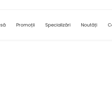
asă
Promoții
Specializări
Noutăți
C