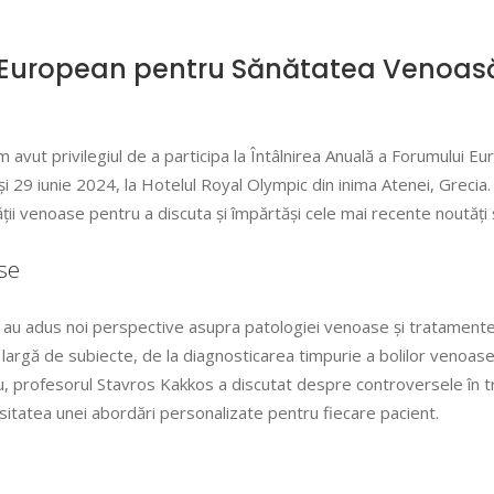
i European pentru Sănătatea Venoas
am avut privilegiul de a participa la Întâlnirea Anuală a Forumului E
 29 iunie 2024, la Hotelul Royal Olympic din inima Atenei, Grecia.
 venoase pentru a discuta și împărtăși cele mai recente noutăți și
se
e au adus noi perspective asupra patologiei venoase și tratamente
largă de subiecte, de la diagnosticarea timpurie a bolilor venoase
u, profesorul Stavros Kakkos a discutat despre controversele în t
itatea unei abordări personalizate pentru fiecare pacient.