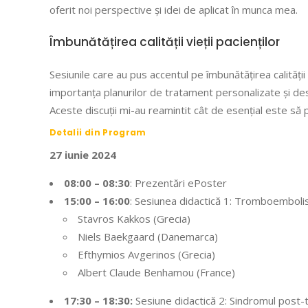
oferit noi perspective și idei de aplicat în munca mea.
Îmbunătățirea calității vieții pacienților
Sesiunile care au pus accentul pe îmbunătățirea calități
importanța planurilor de tratament personalizate și desp
Aceste discuții mi-au reamintit cât de esențial este să p
Detalii din Program
27 iunie 2024
08:00 – 08:30
: Prezentări ePoster
15:00 – 16:00
: Sesiunea didactică 1: Tromboembolism
Stavros Kakkos (Grecia)
Niels Baekgaard (Danemarca)
Efthymios Avgerinos (Grecia)
Albert Claude Benhamou (France)
17:30 – 18:30:
Sesiune didactică 2: Sindromul post-