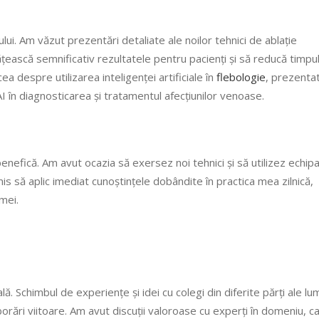
ui. Am văzut prezentări detaliate ale noilor tehnici de ablație
ească semnificativ rezultatele pentru pacienți și să reducă timpu
 despre utilizarea inteligenței artificiale în
flebologie
, prezenta
I în diagnosticarea și tratamentul afecțiunilor venoase.
benefică. Am avut ocazia să exersez noi tehnici și să utilizez echi
s să aplic imediat cunoștințele dobândite în practica mea zilnică,
 mei.
lă. Schimbul de experiențe și idei cu colegi din diferite părți ale lum
orări viitoare. Am avut discuții valoroase cu experți în domeniu, c