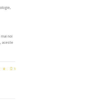
iologie,
 mai noi
r, aceste
0
1