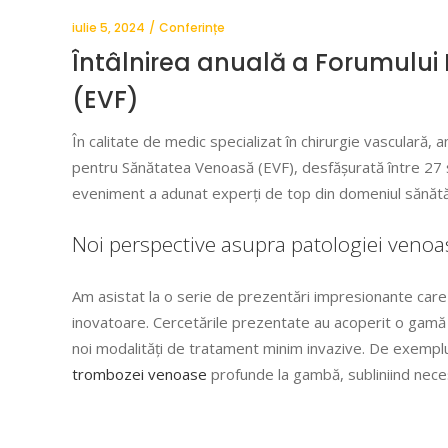
iulie 5, 2024
Conferințe
Întâlnirea anuală a Forumulu
(EVF)
În calitate de medic specializat în chirurgie vasculară, 
pentru Sănătatea Venoasă (EVF), desfășurată între 27 și
eveniment a adunat experți de top din domeniul sănătății
Noi perspective asupra patologiei venoa
Am asistat la o serie de prezentări impresionante car
inovatoare. Cercetările prezentate au acoperit o gamă 
noi modalități de tratament minim invazive. De exempl
trombozei venoase
profunde la gambă, subliniind neces