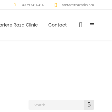
+40.799.414.414
contact@razaclinic.ro
ariere Raza Clinic
Contact
Search
for: