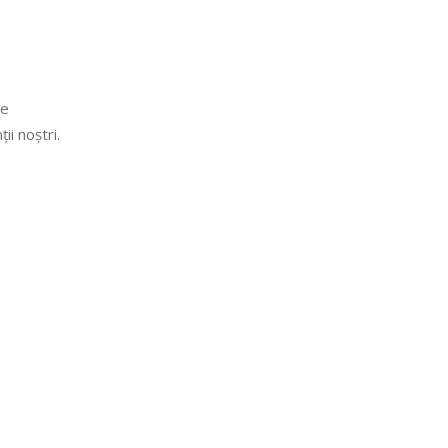
re
ii noștri.