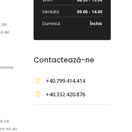
Sâmbătă
09.00 - 14.00
Duminică
Închis
l de
tă de
Contactează-ne
pamente
+40.799.414.414
+40.332.420.876
ii ne
are mi-au