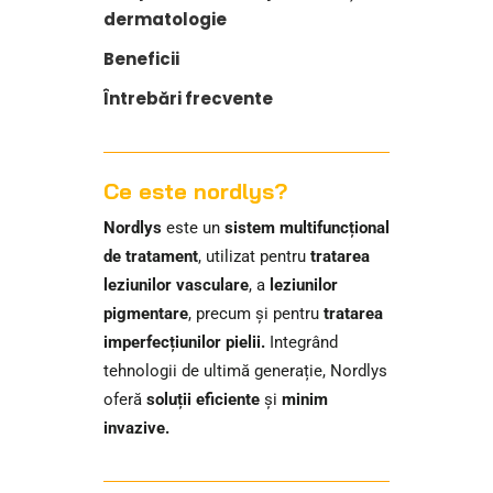
dermatologie
Beneficii
Întrebări frecvente
Ce este nordlys?
Nordlys
este un
sistem multifuncțional
de tratament
, utilizat pentru
tratarea
leziunilor vasculare
, a
leziunilor
pigmentare
, precum și pentru
tratarea
imperfecțiunilor pielii.
Integrând
tehnologii de ultimă generație, Nordlys
oferă
soluții eficiente
și
minim
invazive.