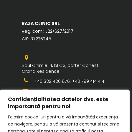
RAZA CLINIC SRL
Reg. com.:
J22/627/2017
CIF:
37226245
Bdul Chimiei 4, bl C3, parter Conest
Grand Residence
+40 332 420 876, +40 799 414 414
contact@razaclinic.ro
Confidențialitatea datelor dvs. este
importantă pentru noi
Folosim cookie-uri pentru a vă îmbunătăți experiența
de navigare, pentru a vă prezenta conținut și reclame
personalizate și pentru a analiza traficul nostru.