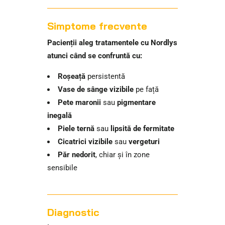
Simptome frecvente
Pacienții aleg tratamentele cu Nordlys
atunci când se confruntă cu:
Roșeață
persistentă
Vase de sânge vizibile
pe față
Pete maronii
sau
pigmentare
inegală
Piele ternă
sau
lipsită de fermitate
Cicatrici vizibile
sau
vergeturi
Păr nedorit
, chiar și în zone
sensibile
Diagnostic