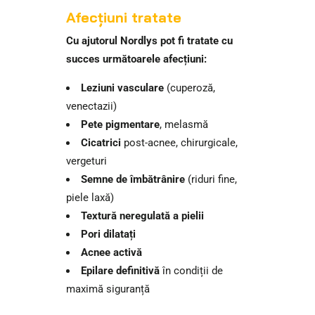
Afecțiuni tratate
Cu ajutorul Nordlys pot fi tratate cu
succes următoarele afecțiuni:
Leziuni vasculare
(cuperoză,
venectazii)
Pete pigmentare
, melasmă
Cicatrici
post-acnee, chirurgicale,
vergeturi
Semne de îmbătrânire
(riduri fine,
piele laxă)
Textură neregulată a pielii
Pori dilatați
Acnee activă
Epilare definitivă
în condiții de
maximă siguranță