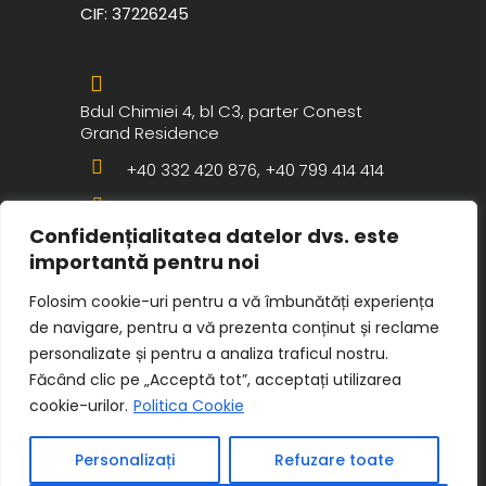
CIF:
37226245
Bdul Chimiei 4, bl C3, parter Conest
Grand Residence
+40 332 420 876, +40 799 414 414
contact@razaclinic.ro
Confidențialitatea datelor dvs. este
importantă pentru noi
Folosim cookie-uri pentru a vă îmbunătăți experiența
de navigare, pentru a vă prezenta conținut și reclame
personalizate și pentru a analiza traficul nostru.
Făcând clic pe „Acceptă tot”, acceptați utilizarea
cookie-urilor.
Politica Cookie
© 2025 Copyright Raza Clinic. Toate
Personalizați
Refuzare toate
drepturile rezervate. Website realizat de