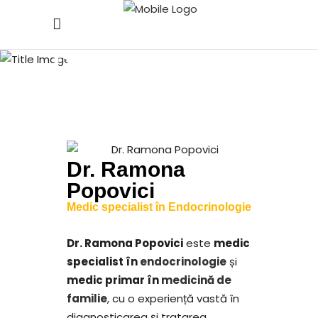
Dr. Ramona
Popovici
Dr. Ramona
Popovici
Medic specialist în Endocrinologie
Dr. Ramona Popovici
este
medic
specialist în
endocrinologie
și
medic primar în
medicină de
familie
, cu o experiență vastă în
diagnosticarea și tratarea