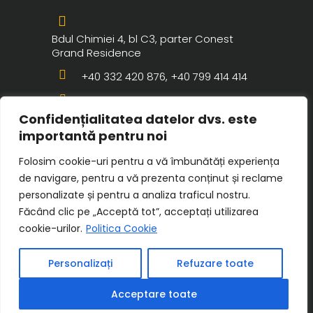
Bdul Chimiei 4, bl C3, parter Conest
Grand Residence
+40 332 420 876, +40 799 414 414
contact@razaclinic.ro
Confidențialitatea datelor dvs. este
importantă pentru noi
Folosim cookie-uri pentru a vă îmbunătăți experiența
de navigare, pentru a vă prezenta conținut și reclame
personalizate și pentru a analiza traficul nostru.
Făcând clic pe „Acceptă tot”, acceptați utilizarea
cookie-urilor.
Politica Cookie
© 2025 Copyright Raza Clinic. Toate
Personalizați
Refuzare toate
drepturile rezervate. Website realizat de
INNVISION.RO.
Acceptare toate